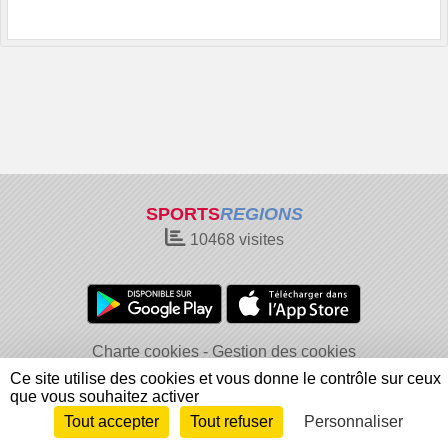
SPORTS
REGIONS
10468
visites
Charte cookies
Gestion des cookies
Informations légales
Signaler un contenu inapproprié
Ce site utilise des cookies et vous donne le contrôle sur ceux
que vous souhaitez activer
Tout accepter
Tout refuser
Personnaliser
Envie de participer ?
Connexion