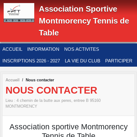
Panneau de gestion des cookies
Association Sportive
Montmorency Tennis de
Table
ACCUEIL
INFORMATION
NOS ACTIVITES
INSCRIPTIONS 2026 - 2027
LA VIE DU CLUB
PARTICIPER
Accueil
Nous contacter
NOUS CONTACTER
Lieu :
4 chemin de la butte aux peres, entree B
95160
MONTMORENCY
Association sportive Montmorency
Tennis de Table