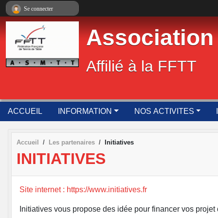
Panneau de gestion des cookies
Se connecter
Association
Affilié à la FFTT
ACCUEIL
INFORMATION
NOS ACTIVITES
Accueil
Les partenaires
Initiatives
INITIATIVES
Site internet : https://www.initiatives.fr
Initiatives vous propose des idée pour financer vos projet 