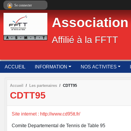
Panneau de gestion des cookies
Se connecter
Association
Affilié à la FFTT
ACCUEIL
INFORMATION
NOS ACTIVITES
Accueil
Les partenaires
CDTT95
CDTT95
Site internet : http://www.cd95tt.fr/
Comite Departemental de Tennis de Table 95