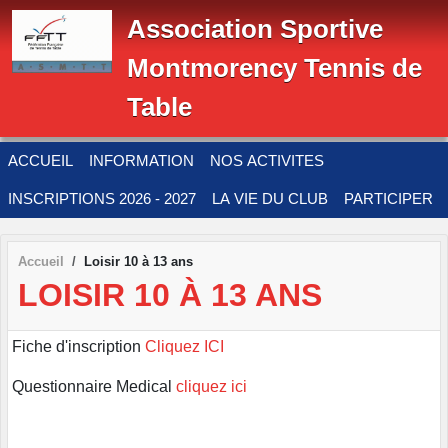
Panneau de gestion des cookies
Association Sportive
Montmorency Tennis de
Table
ACCUEIL
INFORMATION
NOS ACTIVITES
INSCRIPTIONS 2026 - 2027
LA VIE DU CLUB
PARTICIPER
Accueil
Loisir 10 à 13 ans
LOISIR 10 À 13 ANS
Fiche d'inscription
Cliquez ICI
Questionnaire Medical
cliquez ici