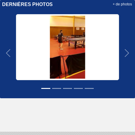
DERNIÈRES PHOTOS
+ de photos
Précedent
Sui