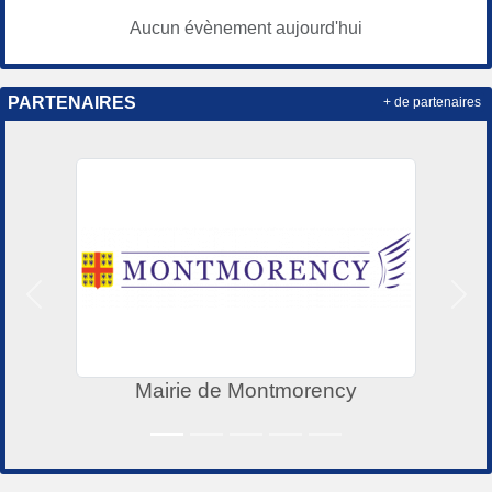
Aucun évènement aujourd'hui
PARTENAIRES
+ de partenaires
Précedent
Suiv
Mairie de Montmorency