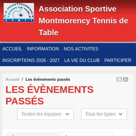
Panneau de gestion des cookies
Association Sportive
Montmorency Tennis de
Table
ACCUEIL
INFORMATION
NOS ACTIVITES
INSCRIPTIONS 2026 - 2027
LA VIE DU CLUB
PARTICIPER
Accueil
Les évènements passés
LES ÉVÈNEMENTS
PASSÉS