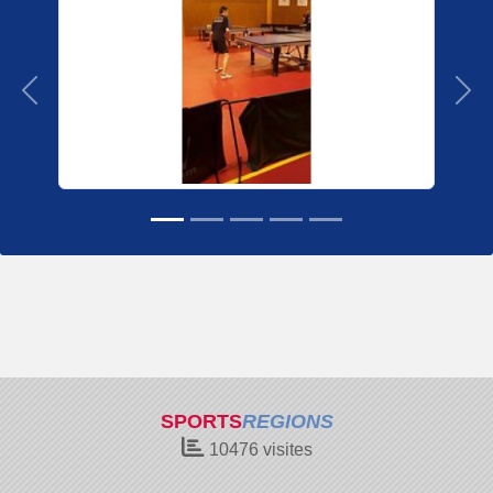
Précedent
Sui
SPORTS
REGIONS
10476
visites