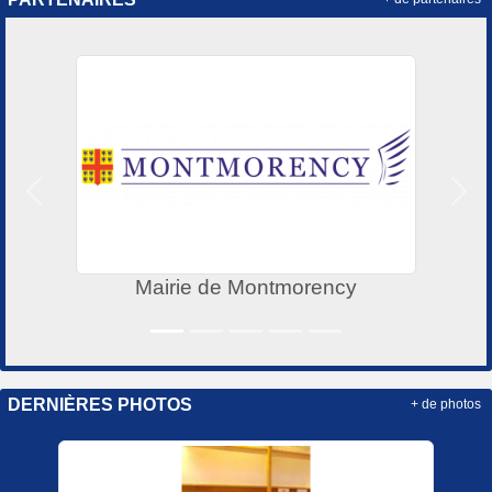
Précedent
Suiv
Mairie de Montmorency
DERNIÈRES PHOTOS
+ de photos