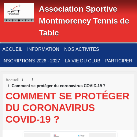
Panneau de gestion des cookies
Association Sportive
Montmorency Tennis de
Table
ACCUEIL
INFORMATION
NOS ACTIVITES
INSCRIPTIONS 2026 - 2027
LA VIE DU CLUB
PARTICIPER
Accueil
Comment se protéger du coronavirus COVID-19 ?
COMMENT SE PROTÉGER
DU CORONAVIRUS
COVID-19 ?